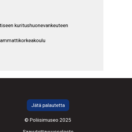
utiseen kuritushuonevankeuteen
iammattikorkeakoulu
Jätä palautetta
© Poliisimuseo 2025
Saavutettavuusseloste