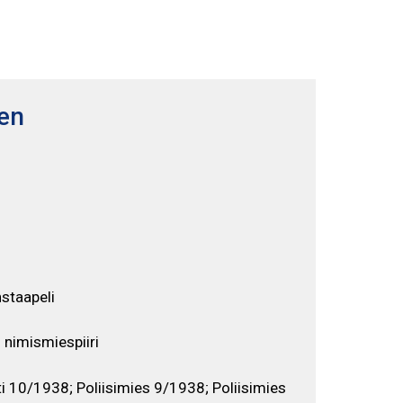
Selaa näyttelyä
EN
FI
SV
nen
staapeli
nimismiespiiri
i 10/1938; Poliisimies 9/1938; Poliisimies