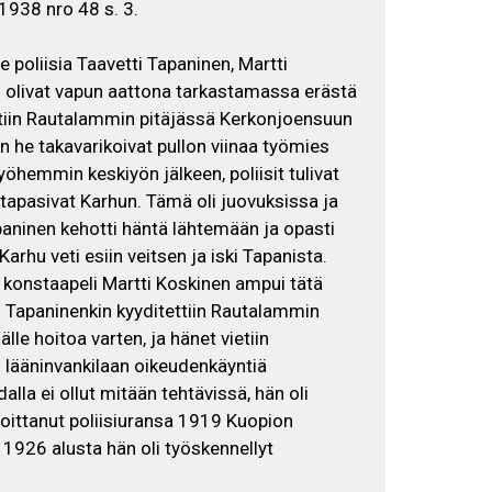
1938 nro 48 s. 3.
 poliisia Taavetti Tapaninen, Martti
 olivat vapun aattona tarkastamassa erästä
ettiin Rautalammin pitäjässä Kerkonjoensuun
in he takavarikoivat pullon viinaa työmies
yöhemmin keskiyön jälkeen, poliisit tulivat
e tapasivat Karhun. Tämä oli juovuksissa ja
apaninen kehotti häntä lähtemään ja opasti
arhu veti esiin veitsen ja iski Tapanista.
in konstaapeli Martti Koskinen ampui tätä
i Tapaninenkin kyyditettiin Rautalammin
älle hoitoa varten, ja hänet vietiin
lääninvankilaan oikeudenkäyntiä
la ei ollut mitään tehtävissä, hän oli
loittanut poliisiuransa 1919 Kuopion
n 1926 alusta hän oli työskennellyt