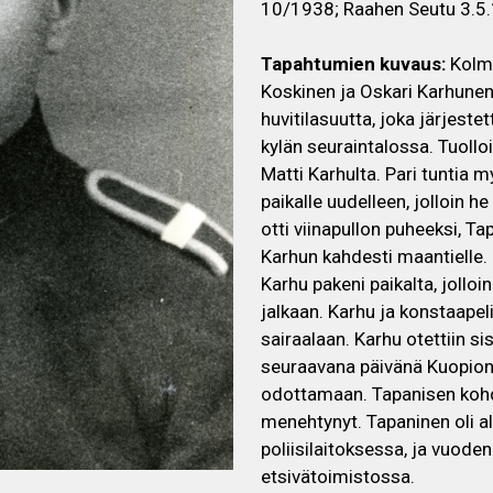
10/1938; Raahen Seutu 3.5.
Tapahtumien kuvaus:
Kolme
Koskinen ja Oskari Karhunen
huvitilasuutta, joka järjest
kylän seuraintalossa. Tuollo
Matti Karhulta. Pari tuntia m
paikalle uudelleen, jolloin h
otti viinapullon puheeksi, T
Karhun kahdesti maantielle. K
Karhu pakeni paikalta, jollo
jalkaan. Karhu ja konstaapel
sairaalaan. Karhu otettiin sis
seuraavana päivänä Kuopion 
odottamaan. Tapanisen kohdal
menehtynyt. Tapaninen oli a
poliisilaitoksessa, ja vuode
etsivätoimistossa.