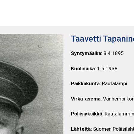
TAAVETTI TAPANINEN
Taavetti Tapani
Syntymäaika:
8.4.1895
Kuolinaika:
1.5.1938
Paikkakunta:
Rautalampi
Virka-asema:
Vanhempi kon
Poliisiyksikkö:
Rautalammin 
Lähteitä:
Suomen Poliisileht