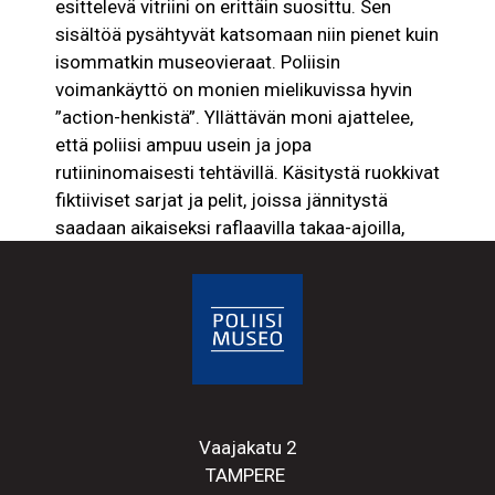
esittelevä vitriini on erittäin suosittu. Sen
sisältöä pysähtyvät katsomaan niin pienet kuin
isommatkin museovieraat. Poliisin
voimankäyttö on monien mielikuvissa hyvin
”action-henkistä”. Yllättävän moni ajattelee,
että poliisi ampuu usein ja jopa
rutiininomaisesti tehtävillä. Käsitystä ruokkivat
fiktiiviset sarjat ja pelit, joissa jännitystä
saadaan aikaiseksi raflaavilla takaa-ajoilla,
ammuskelulla ja fyysisten voimakeinojen
käytöllä. Lisäksi media uutisoi matalalla
kynnyksellä tilanteista, joissa poliisi on
joutunut käyttämään ampuma-asetta.
Voimankäyttövälineet
Itsenäisen Suomen poliisilla on aina ollut
Vaajakatu 2
voimankäyttövälineitä. Vuonna 1918 miekka
TAMPERE