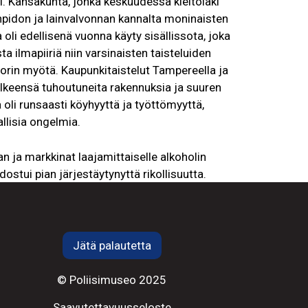
. Kansakunta, jonka keskuudessa kieltolaki
enpidon ja lainvalvonnan kannalta moninaisten
li edellisenä vuonna käyty sisällissota, joka
sta ilmapiiriä niin varsinaisten taisteluiden
rin myötä. Kaupunkitaistelut Tampereella ja
jälkeensä tuhoutuneita rakennuksia ja suuren
li runsaasti köyhyyttä ja työttömyyttä,
llisia ongelmia.
an ja markkinat laajamittaiselle alkoholin
ostui pian järjestäytynyttä rikollisuutta.
an tukkualuksilla Itämeren takaa Puolasta ja
kostoja, jotka tekivät laittomalla
oudellisia voittoja. Kun taloudelliset intressit
ivät epäröineet käyttää väkivaltaa etujensa
Jätä palautetta
oli eniten kilpailevien ryhmien kesken, mutta
a. Kun väkivallan käytön kynnystä laskivat
© Poliisimuseo 2025
ttä rikollisten intressien puolustaminen, tämä
Saavutettavuusseloste