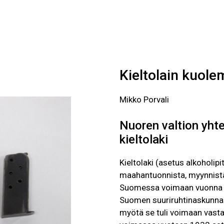
VAARALLINEN ITSENÄISYYDEN ALK
Kieltolain kuol
Mikko Porvali
Nuoren valtion yhte
kieltolaki
Kieltolaki (asetus alkoholip
maahantuonnista, myynnistä,
Suomessa voimaan vuonna 19
Suomen suuriruhtinaskunnas
myötä se tuli voimaan vasta 