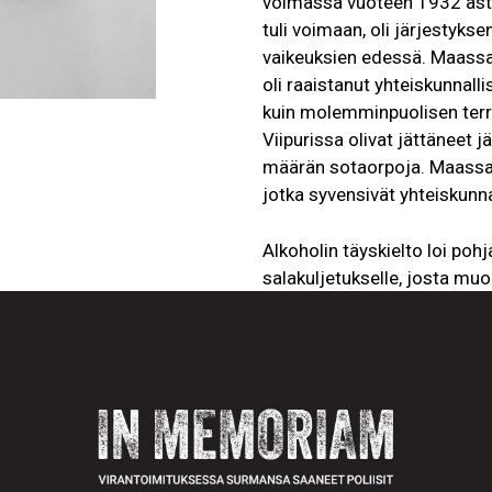
voimassa vuoteen 1932 asti
tuli voimaan, oli järjestyks
vaikeuksien edessä. Maassa o
oli raaistanut yhteiskunnalli
kuin molemminpuolisen terro
Viipurissa olivat jättäneet 
määrän sotaorpoja. Maassa o
jotka syvensivät yhteiskunna
Alkoholin täyskielto loi pohj
salakuljetukselle, josta muod
Alkoholijuomia tuotiin maah
Baltiasta. Maahan syntyi ver
alkoholinmyynnillä suuria tal
kasvoivat, nämä verkostot e
puolustamiseksi. Väkivaltaa 
myös poliisi sai tästä osans
sekä hiljan päättynyt sota e