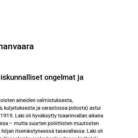
U
Selaa näyttelyä
EN
FI
SV
emanvaara
iskunnalliset ongelmat ja
itoisten aineiden valmistuksesta,
 kuljetuksesta ja varastossa pidosta) astui
19. Laki oli hyväksytty tsaarinvallan aikana
sa – mutta suurten poliittisten muutosten
hiljan itsenäistyneessä tasavallassa. Laki oli