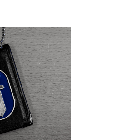
LE
Selaa näyttelyä
EN
FI
SV