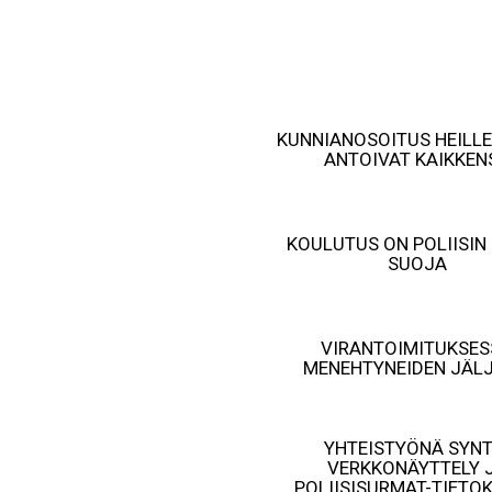
Siirry
V
sisältöön
KUNNIANOSOITUS HEILLE
ANTOIVAT KAIKKEN
KOULUTUS ON POLIISIN
SUOJA
VIRANTOIMITUKSES
MENEHTYNEIDEN JÄLJ
YHTEISTYÖNÄ SYNT
VERKKONÄYTTELY 
POLIISISURMAT-TIETO