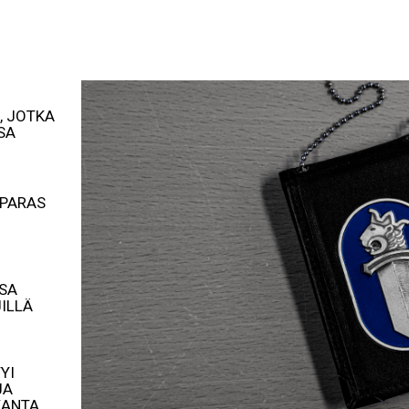
ERKKONÄYTTELYYN TUTUSTUVAL
, JOTKA
SA
 PARAS
SA
ILLÄ
YI
JA
KANTA