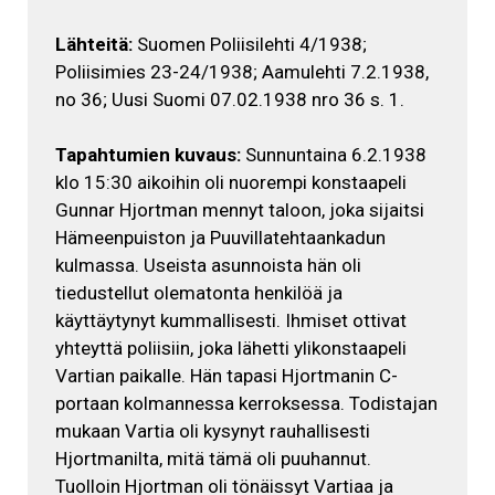
Lähteitä:
Suomen Poliisilehti 4/1938;
Poliisimies 23-24/1938; Aamulehti 7.2.1938,
no 36; Uusi Suomi 07.02.1938 nro 36 s. 1.
Tapahtumien kuvaus:
Sunnuntaina 6.2.1938
klo 15:30 aikoihin oli nuorempi konstaapeli
Gunnar Hjortman mennyt taloon, joka sijaitsi
Hämeenpuiston ja Puuvillatehtaankadun
kulmassa. Useista asunnoista hän oli
tiedustellut olematonta henkilöä ja
käyttäytynyt kummallisesti. Ihmiset ottivat
yhteyttä poliisiin, joka lähetti ylikonstaapeli
Vartian paikalle. Hän tapasi Hjortmanin C-
portaan kolmannessa kerroksessa. Todistajan
mukaan Vartia oli kysynyt rauhallisesti
Hjortmanilta, mitä tämä oli puuhannut.
Tuolloin Hjortman oli tönäissyt Vartiaa ja