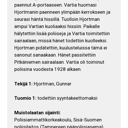
paennut A-portaaseen. Vartia huomasi
Hjortmanin paenneen ylimpään kerrokseen ja
seurasi häntä hissillä. Tuolloin Hjortman
ampui Vartian kuoliaaksi hissiin. Paikalle
hälytettiin lisää poliiseja ja Vartia toimitettiin
sairaalaan, missä hänet todettiin kuolleeksi.
Hjortman pidätettiin, kuulusteluissa tämä ei
sanonut sanaakaan. Hänet passitettiin
Pitkäniemen sairaalaan. Vartia oli toiminut
poliisina vuodesta 1928 alkaen.
Tekijä 1:
Hjortman, Gunnar
Tuomio 1:
todettiin syyntakeettomaksi
Muistolaatan sijainti:
Poliisiammattikorkeakoulu, Sisä-Suomen
poliisilaitos (Tampereen pääpoliisiasema)