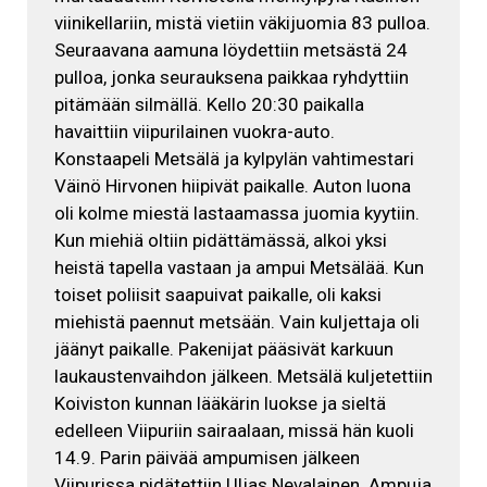
viinikellariin, mistä vietiin väkijuomia 83 pulloa.
Seuraavana aamuna löydettiin metsästä 24
pulloa, jonka seurauksena paikkaa ryhdyttiin
pitämään silmällä. Kello 20:30 paikalla
havaittiin viipurilainen vuokra-auto.
Konstaapeli Metsälä ja kylpylän vahtimestari
Väinö Hirvonen hiipivät paikalle. Auton luona
oli kolme miestä lastaamassa juomia kyytiin.
Kun miehiä oltiin pidättämässä, alkoi yksi
heistä tapella vastaan ja ampui Metsälää. Kun
toiset poliisit saapuivat paikalle, oli kaksi
miehistä paennut metsään. Vain kuljettaja oli
jäänyt paikalle. Pakenijat pääsivät karkuun
laukaustenvaihdon jälkeen. Metsälä kuljetettiin
Koiviston kunnan lääkärin luokse ja sieltä
edelleen Viipuriin sairaalaan, missä hän kuoli
14.9. Parin päivää ampumisen jälkeen
Viipurissa pidätettiin Uljas Nevalainen. Ampuja