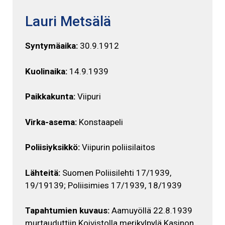
Lauri Metsälä
Syntymäaika:
30.9.1912
Kuolinaika:
14.9.1939
Paikkakunta:
Viipuri
Virka-asema:
Konstaapeli
Poliisiyksikkö:
Viipurin poliisilaitos
Lähteitä:
Suomen Poliisilehti 17/1939,
19/19139; Poliisimies 17/1939, 18/1939
Tapahtumien kuvaus:
Aamuyöllä 22.8.1939
murtauduttiin Koivistolla merikylpylä Kasinon