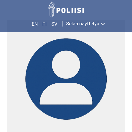
Siirry
LAURI METSÄLÄ
sisältöön
Selaa näyttelyä
EN
FI
SV