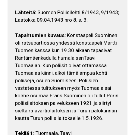
Lähteitä:
Suomen Poliisilehti 8/1943, 9/1943;
Laatokka 09.04.1943 nro 8, s. 3.
Tapahtumien kuvaus:
Konstaapeli Suominen
oli ratsupartiossa yhdessä konstaapeli Martti
Tuomen kanssa kun 19.30 aikaan tapasivat
Räntämäenkadulla humalaisenTaavi
Tuomaalan. Kun poliisit olivat ottamassa
Tuomaalaa kiinni, alkoi tämä ampua kohti
poliiseja, osuen Suomiseen. Poliisien
vastatessa tulitukseen myös Tuomaala sai
kolme osumaa.Frans Suominen oli tullut Porin
poliisilaitoksen palvelukseen 1921 ja siirtyi
sieltä rajavartiolaitoksen ja Turun palokunnan
kautta Turun poliisilaitokselle 1.5.1926.
Tekijä 1:
Tuomaala, Taavi