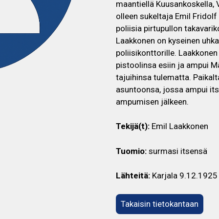
maantiellä Kuusankoskella, V
olleen sukeltaja Emil Fridolf
poliisia pirtupullon takavari
Laakkonen on kyseinen uhkai
poliisikonttorille. Laakkone
pistoolinsa esiin ja ampui Mä
tajuihinsa tulematta. Paikal
asuntoonsa, jossa ampui its
ampumisen jälkeen.
Tekijä(t):
Emil Laakkonen
Tuomio:
surmasi itsensä
Lähteitä:
Karjala 9.12.1925
Takaisin tietokantaan