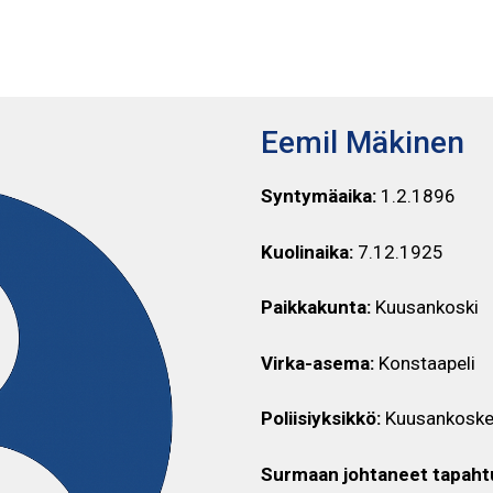
EEMIL MÄKINEN
Eemil Mäkinen
Syntymäaika:
1.2.1896
Kuolinaika:
7.12.1925
Paikkakunta:
Kuusankoski
Virka-asema:
Konstaapeli
Poliisiyksikkö:
Kuusankosken
Surmaan johtaneet tapaht