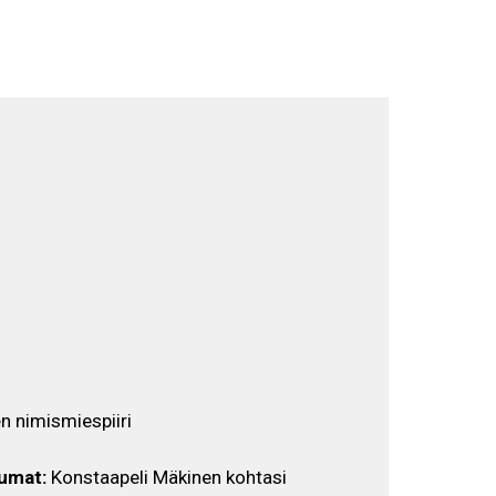
Selaa näyttelyä
FI
 nimismiespiiri
umat:
Konstaapeli Mäkinen kohtasi