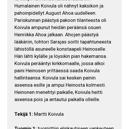
Humalainen Koivula oli nähnyt kaksikon ja
pahoinpidellyt August Ahoa uudelleen.
Pariskunnan päästyä pakoon tilanteesta oli
Koivula ampunut heidän peräänsä osuen
Henriikka Ahoa jalkaan. Ahojen päästyä
lääkäriin, tohtori Sarajas soitti tapahtuneesta
lähistöllä asuneelle konstaapeli Heinoselle.
Hän lähti kylälle ja löysikin pian hakemansa.
Koivula perääntyi kirkkomaalle, jossa alkoi
paini Heinosen yrittäessä saada Koivula
hallintaansa. Koivula sai kesken painin
aseensa esille ja ampui Heinosta kolmesti.
Heinonen menehtyi paikalle, Koivula heitti
aseensa pois ja antautui paikalla olleille.
Tekijä 1:
Martti Koivula
Tuomio 1:
tuomittiin elinkautiseen vankeuteen