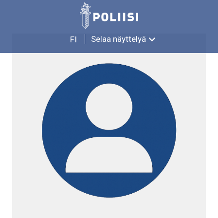
Siirry
TOIVO HEINONEN
sisältöön
Selaa näyttelyä
FI