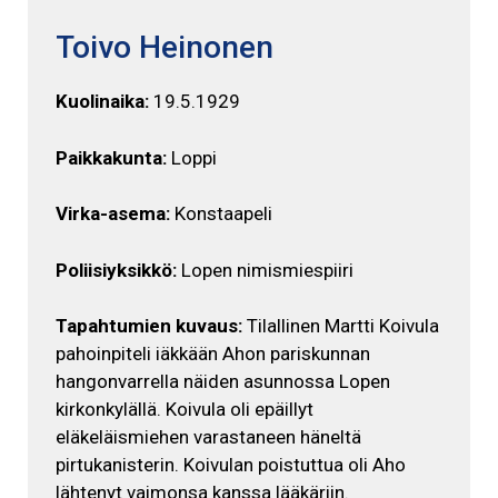
Toivo Heinonen
Kuolinaika:
19.5.1929
Paikkakunta:
Loppi
Virka-asema:
Konstaapeli
Poliisiyksikkö:
Lopen nimismiespiiri
Tapahtumien kuvaus:
Tilallinen Martti Koivula
pahoinpiteli iäkkään Ahon pariskunnan
hangonvarrella näiden asunnossa Lopen
kirkonkylällä. Koivula oli epäillyt
eläkeläismiehen varastaneen häneltä
pirtukanisterin. Koivulan poistuttua oli Aho
lähtenyt vaimonsa kanssa lääkäriin.