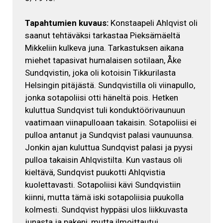
Tapahtumien kuvaus:
Konstaapeli Ahlqvist oli
saanut tehtäväksi tarkastaa Pieksämäeltä
Mikkeliin kulkeva juna. Tarkastuksen aikana
miehet tapasivat humalaisen sotilaan, Åke
Sundqvistin, joka oli kotoisin Tikkurilasta
Helsingin pitäjästä. Sundqvistilla oli viinapullo,
jonka sotapoliisi otti häneltä pois. Hetken
kuluttua Sundqvist tuli konduktöörivaunuun
vaatimaan viinapulloaan takaisin. Sotapoliisi ei
pulloa antanut ja Sundqvist palasi vaunuunsa.
Jonkin ajan kuluttua Sundqvist palasi ja pyysi
pulloa takaisin Ahlqvistilta. Kun vastaus oli
kieltävä, Sundqvist puukotti Ahlqvistia
kuolettavasti. Sotapoliisi kävi Sundqvistiin
kiinni, mutta tämä iski sotapoliisia puukolla
kolmesti. Sundqvist hyppäsi ulos liikkuvasta
junasta ja pakeni, mutta ilmoittautui