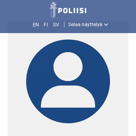
Siirry
YRJÖ AHLQVIST
sisältöön
Selaa näyttelyä
EN
FI
SV