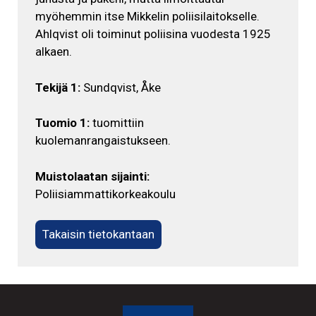
myöhemmin itse Mikkelin poliisilaitokselle.
Ahlqvist oli toiminut poliisina vuodesta 1925
alkaen.
Tekijä 1:
Sundqvist, Åke
Tuomio 1:
tuomittiin
kuolemanrangaistukseen.
Muistolaatan sijainti:
Poliisiammattikorkeakoulu
Takaisin tietokantaan