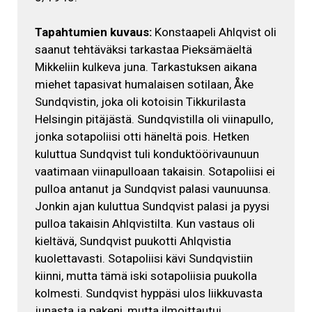
Tapahtumien kuvaus:
Konstaapeli Ahlqvist oli
saanut tehtäväksi tarkastaa Pieksämäeltä
Mikkeliin kulkeva juna. Tarkastuksen aikana
miehet tapasivat humalaisen sotilaan, Åke
Sundqvistin, joka oli kotoisin Tikkurilasta
Helsingin pitäjästä. Sundqvistilla oli viinapullo,
jonka sotapoliisi otti häneltä pois. Hetken
kuluttua Sundqvist tuli konduktöörivaunuun
vaatimaan viinapulloaan takaisin. Sotapoliisi ei
pulloa antanut ja Sundqvist palasi vaunuunsa.
Jonkin ajan kuluttua Sundqvist palasi ja pyysi
pulloa takaisin Ahlqvistilta. Kun vastaus oli
kieltävä, Sundqvist puukotti Ahlqvistia
kuolettavasti. Sotapoliisi kävi Sundqvistiin
kiinni, mutta tämä iski sotapoliisia puukolla
kolmesti. Sundqvist hyppäsi ulos liikkuvasta
junasta ja pakeni, mutta ilmoittautui