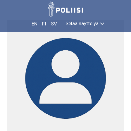
Siirry
YRJÖ AHLQVIST
sisältöön
Selaa näyttelyä
EN
FI
SV