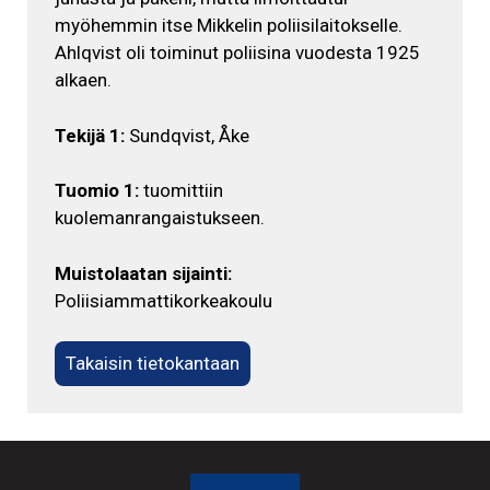
myöhemmin itse Mikkelin poliisilaitokselle.
Ahlqvist oli toiminut poliisina vuodesta 1925
alkaen.
Tekijä 1:
Sundqvist, Åke
Tuomio 1:
tuomittiin
kuolemanrangaistukseen.
Muistolaatan sijainti:
Poliisiammattikorkeakoulu
Takaisin tietokantaan