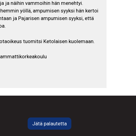
oja ja näihin vammoihin hän menehtyi.
yöhemmin yöllä, ampumisen syyksi hän kertoi
taan ja Pajarisen ampumisen syyksi, että
oa.
sotaoikeus tuomitsi Ketolaisen kuolemaan.
iammattikorkeakoulu
Jätä palautetta