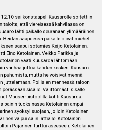
a 12.10 sai konstaapeli Kuusarolle soitettiin
talolta, että viereisessä kahvilassa on
usaro lähti paikalle seuranaan ylimääräinen
n. Heidän saapuessa paikalle olivat miehet
okseen saapui sotamies Keijo Ketolainen.
ti Eino Ketolainen, Veikko Parikka ja
tolainen vaati Kuusaroa lähtemään
in vanhaa juttua kahden kesken. Kuusaro
tään puhumista, mutta he voisivat mennä
on juttelemaan. Poliisien mennessä taloon
 perässään sisälle. Välittömästi sisälle
nut Mauser-pistoolilla kohti Kuusaroa.
ja painin tuoksinassa Ketolainen ampui
arinen syöksyi suojaan, jolloin Ketolainen
inen vaipui salin lattialle. Ketolainen
lloin Pajarinen tarttui aseeseen. Ketolainen