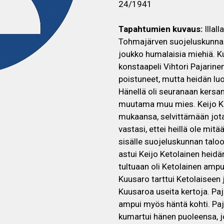
24/1941
Tapahtumien kuvaus:
Illall
Tohmajärven suojeluskunnan 
joukko humalaisia miehiä. Ku
konstaapeli Vihtori Pajarine
poistuneet, mutta heidän lu
Hänellä oli seuranaan kersant
muutama muu mies. Keijo Ke
mukaansa, selvittämään jota
vastasi, ettei heillä ole mi
sisälle suojeluskunnan talo
astui Keijo Ketolainen heidän
tultuaan oli Ketolainen ampu
Kuusaro tarttui Ketolaiseen 
Kuusaroa useita kertoja. Paj
ampui myös häntä kohti. Pajar
kumartui hänen puoleensa, jo