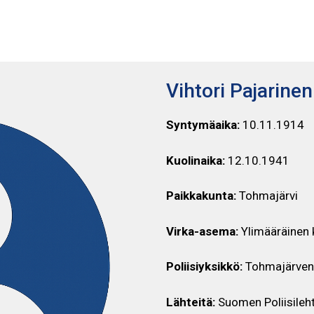
VIHTORI PAJARINEN
Vihtori Pajarinen
Syntymäaika:
10.11.1914
Kuolinaika:
12.10.1941
Paikkakunta:
Tohmajärvi
Virka-asema:
Ylimääräinen 
Poliisiyksikkö:
Tohmajärven 
Lähteitä:
Suomen Poliisileht