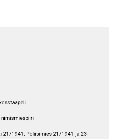
Selaa näyttelyä
EN
FI
SV
konstaapeli
nimismiespiiri
i 21/1941; Poliisimies 21/1941 ja 23-