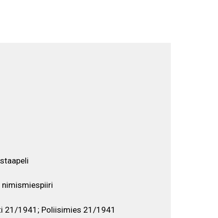
Selaa näyttelyä
EN
FI
SV
staapeli
nimismiespiiri
ti 21/1941; Poliisimies 21/1941