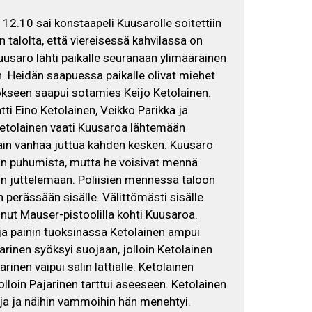
a 12.10 sai konstaapeli Kuusarolle soitettiin
talolta, että viereisessä kahvilassa on
usaro lähti paikalle seuranaan ylimääräinen
n. Heidän saapuessa paikalle olivat miehet
okseen saapui sotamies Keijo Ketolainen.
ti Eino Ketolainen, Veikko Parikka ja
tolainen vaati Kuusaroa lähtemään
in vanhaa juttua kahden kesken. Kuusaro
tään puhumista, mutta he voisivat mennä
on juttelemaan. Poliisien mennessä taloon
 perässään sisälle. Välittömästi sisälle
nut Mauser-pistoolilla kohti Kuusaroa.
ja painin tuoksinassa Ketolainen ampui
arinen syöksyi suojaan, jolloin Ketolainen
inen vaipui salin lattialle. Ketolainen
lloin Pajarinen tarttui aseeseen. Ketolainen
oja ja näihin vammoihin hän menehtyi.