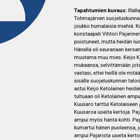
Tapahtumien kuvaus:
Illall
Tohmajärven suojeluskunnan 
joukko humalaisia miehiä. Ku
konstaapeli Vihtori Pajarine
poistuneet, mutta heidän lu
Hänellä oli seuranaan kersant
muutama muu mies. Keijo Ke
mukaansa, selvittämään jota
vastasi, ettei heillä ole mi
sisälle suojeluskunnan talo
astui Keijo Ketolainen heidän
tultuaan oli Ketolainen ampu
Kuusaro tarttui Ketolaiseen 
Kuusaroa useita kertoja. Paj
ampui myös häntä kohti. Pajar
kumartui hänen puoleensa, jo
ampui Pajarista useita kert