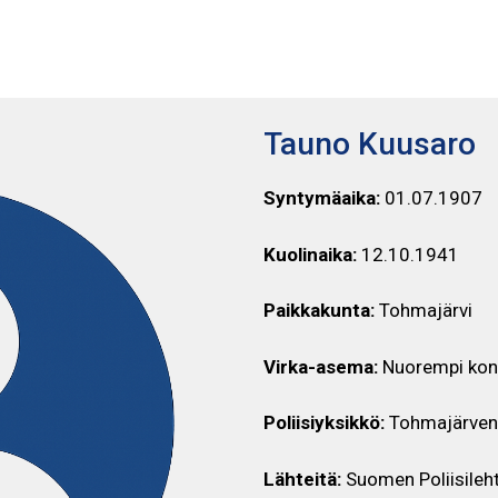
TAUNO KUUSARO
Tauno Kuusaro
Syntymäaika:
01.07.1907
Kuolinaika:
12.10.1941
Paikkakunta:
Tohmajärvi
Virka-asema:
Nuorempi kon
Poliisiyksikkö:
Tohmajärven 
Lähteitä:
Suomen Poliisileh