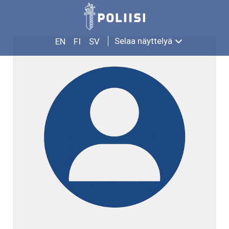
Siirry
PEKKA NEVALAINEN
sisältöön
Selaa näyttelyä
EN
FI
SV