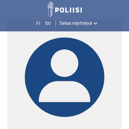
Siirry
PAAVO GRÖNROOS
sisältöön
Selaa näyttelyä
FI
SV