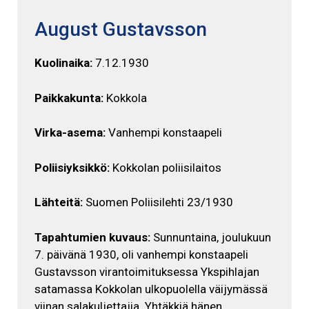
August Gustavsson
Kuolinaika:
7.12.1930
Paikkakunta:
Kokkola
Virka-asema:
Vanhempi konstaapeli
Poliisiyksikkö:
Kokkolan poliisilaitos
Lähteitä:
Suomen Poliisilehti 23/1930
Tapahtumien kuvaus:
Sunnuntaina, joulukuun
7. päivänä 1930, oli vanhempi konstaapeli
Gustavsson virantoimituksessa Ykspihlajan
satamassa Kokkolan ulkopuolella väijymässä
viinan salakuljettajia. Yhtäkkiä hänen