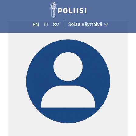
Siirry
AUGUST GUSTAVSSON
sisältöön
Selaa näyttelyä
EN
FI
SV