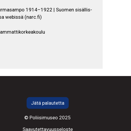
rmasampo 1914–1922 | Suomen sisällis-
a webissä (narc.fi)
iammattikorkeakoulu
Jätä palautetta
© Poliisimuseo 2025
Saavutettavuusseloste