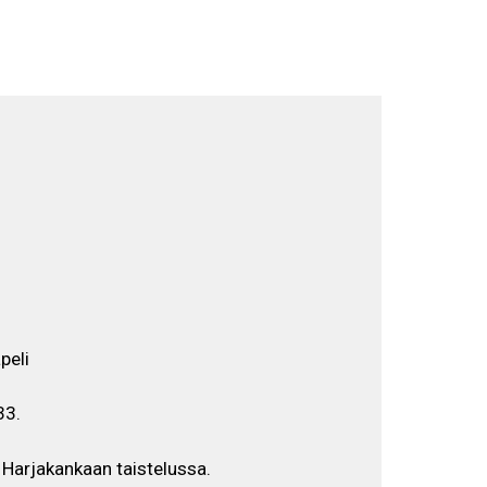
Selaa näyttelyä
EN
FI
SV
peli
33.
 Harjakankaan taistelussa.