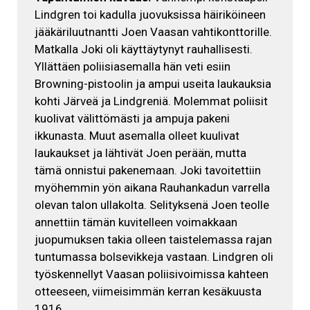
Lindgren toi kadulla juovuksissa häiriköineen
jääkäriluutnantti Joen Vaasan vahtikonttorille.
Matkalla Joki oli käyttäytynyt rauhallisesti.
Yllättäen poliisiasemalla hän veti esiin
Browning-pistoolin ja ampui useita laukauksia
kohti Järveä ja Lindgreniä. Molemmat poliisit
kuolivat välittömästi ja ampuja pakeni
ikkunasta. Muut asemalla olleet kuulivat
laukaukset ja lähtivät Joen perään, mutta
tämä onnistui pakenemaan. Joki tavoitettiin
myöhemmin yön aikana Rauhankadun varrella
olevan talon ullakolta. Selityksenä Joen teolle
annettiin tämän kuvitelleen voimakkaan
juopumuksen takia olleen taistelemassa rajan
tuntumassa bolsevikkeja vastaan. Lindgren oli
työskennellyt Vaasan poliisivoimissa kahteen
otteeseen, viimeisimmän kerran kesäkuusta
1916.