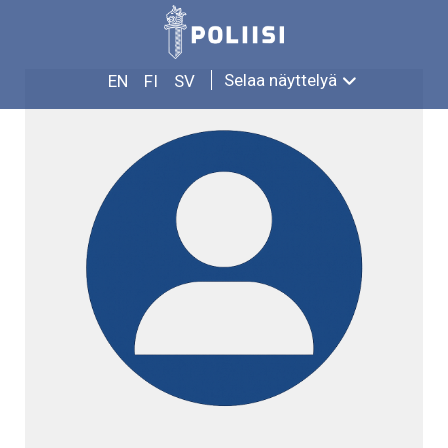
Siirry
MATTI LINDGREN
sisältöön
Selaa näyttelyä
EN
FI
SV