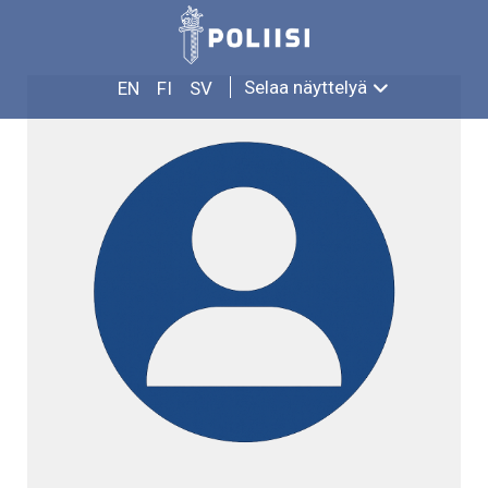
Siirry
LAURI TANNER
sisältöön
Selaa näyttelyä
EN
FI
SV