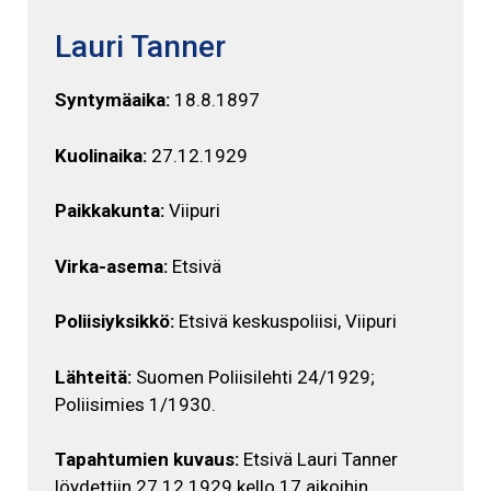
Lauri Tanner
Syntymäaika:
18.8.1897
Kuolinaika:
27.12.1929
Paikkakunta:
Viipuri
Virka-asema:
Etsivä
Poliisiyksikkö:
Etsivä keskuspoliisi, Viipuri
Lähteitä:
Suomen Poliisilehti 24/1929;
Poliisimies 1/1930.
Tapahtumien kuvaus:
Etsivä Lauri Tanner
löydettiin 27.12.1929 kello 17 aikoihin