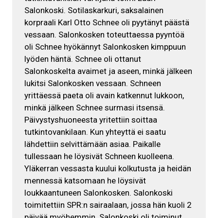
Salonkoski. Sotilaskarkuri, saksalainen
korpraali Karl Otto Schnee oli pyytänyt päästä
vessaan. Salonkosken toteuttaessa pyyntöä
oli Schnee hyökännyt Salonkosken kimppuun
lyöden häntä. Schnee oli ottanut
Salonkoskelta avaimet ja aseen, minkä jälkeen
lukitsi Salonkosken vessaan. Schneen
yrittäessä paeta oli avain katkennut lukkoon,
minkä jälkeen Schnee surmasi itsensä.
Päivystyshuoneesta yritettiin soittaa
tutkintovankilaan. Kun yhteyttä ei saatu
lähdettiin selvittämään asiaa. Paikalle
tullessaan he löysivät Schneen kuolleena.
Yläkerran vessasta kuului kolkutusta ja heidän
mennessä katsomaan he löysivät
loukkaantuneen Salonkosken. Salonkoski
toimitettiin SPR:n sairaalaan, jossa hän kuoli 2
päivää myöhemmin. Salonkoski oli toiminut