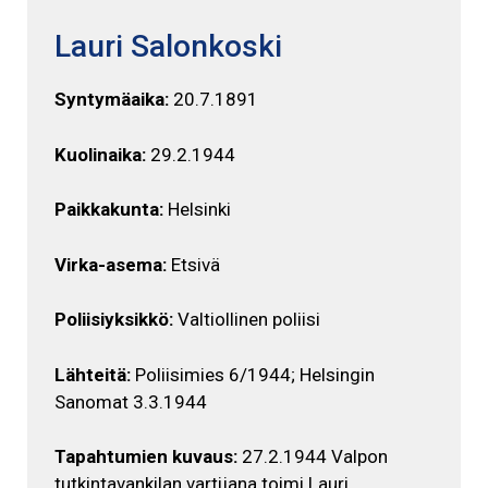
Lauri Salonkoski
Syntymäaika:
20.7.1891
Kuolinaika:
29.2.1944
Paikkakunta:
Helsinki
Virka-asema:
Etsivä
Poliisiyksikkö:
Valtiollinen poliisi
Lähteitä:
Poliisimies 6/1944; Helsingin
Sanomat 3.3.1944
Tapahtumien kuvaus:
27.2.1944 Valpon
tutkintavankilan vartijana toimi Lauri