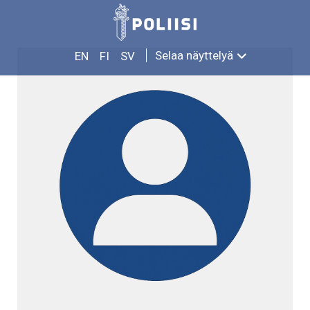
Siirry
LAURI SALONKOSKI
sisältöön
Selaa näyttelyä
EN
FI
SV