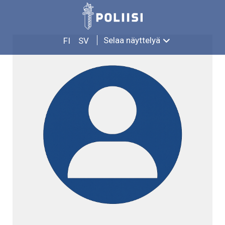
Siirry
JUHO KANKAINEN
sisältöön
Selaa näyttelyä
FI
SV