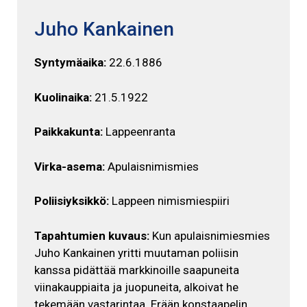
Juho Kankainen
Syntymäaika:
22.6.1886
Kuolinaika:
21.5.1922
Paikkakunta:
Lappeenranta
Virka-asema:
Apulaisnimismies
Poliisiyksikkö:
Lappeen nimismiespiiri
Tapahtumien kuvaus:
Kun apulaisnimiesmies
Juho Kankainen yritti muutaman poliisin
kanssa pidättää markkinoille saapuneita
viinakauppiaita ja juopuneita, alkoivat he
tekemään vastarintaa. Erään konstaapelin