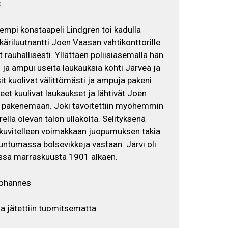
.
mpi konstaapeli Lindgren toi kadulla
käriluutnantti Joen Vaasan vahtikonttorille.
t rauhallisesti. Yllättäen poliisiasemalla hän
n ja ampui useita laukauksia kohti Järveä ja
t kuolivat välittömästi ja ampuja pakeni
eet kuulivat laukaukset ja lähtivät Joen
i pakenemaan. Joki tavoitettiin myöhemmin
lla olevan talon ullakolta. Selityksenä
 kuvitelleen voimakkaan juopumuksen takia
untumassa bolsevikkeja vastaan. Järvi oli
issa marraskuusta 1901 alkaen.
Johannes
 jätettiin tuomitsematta.