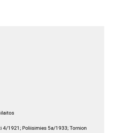
Selaa näyttelyä
EN
FI
SV
ilaitos
i 4/1921; Poliisimies 5a/1933; Tornion