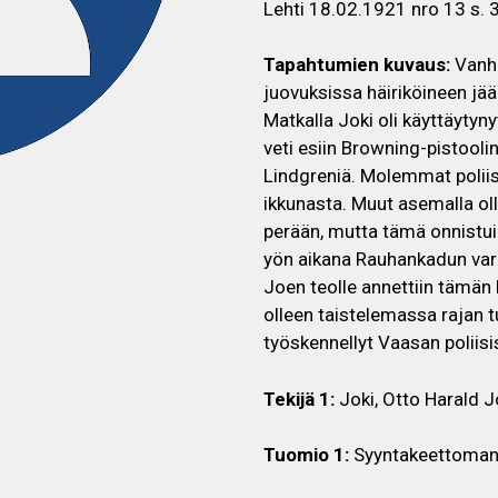
Lehti 18.02.1921 nro 13 s. 3
Tapahtumien kuvaus:
Vanhe
juovuksissa häiriköineen jää
Matkalla Joki oli käyttäytyny
veti esiin Browning-pistooli
Lindgreniä. Molemmat poliisi
ikkunasta. Muut asemalla oll
perään, mutta tämä onnistu
yön aikana Rauhankadun varre
Joen teolle annettiin tämän
olleen taistelemassa rajan t
työskennellyt Vaasan poliis
Tekijä 1:
Joki, Otto Harald 
Tuomio 1:
Syyntakeettomana