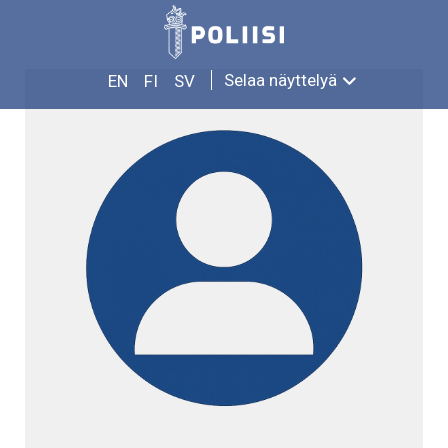
Siirry
JUHO JÄRVI
sisältöön
Selaa näyttelyä
EN
FI
SV