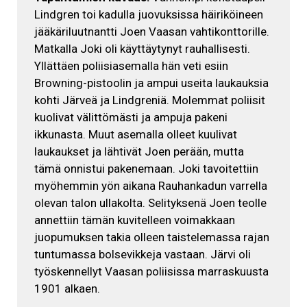
Lindgren toi kadulla juovuksissa häiriköineen
jääkäriluutnantti Joen Vaasan vahtikonttorille.
Matkalla Joki oli käyttäytynyt rauhallisesti.
Yllättäen poliisiasemalla hän veti esiin
Browning-pistoolin ja ampui useita laukauksia
kohti Järveä ja Lindgreniä. Molemmat poliisit
kuolivat välittömästi ja ampuja pakeni
ikkunasta. Muut asemalla olleet kuulivat
laukaukset ja lähtivät Joen perään, mutta
tämä onnistui pakenemaan. Joki tavoitettiin
myöhemmin yön aikana Rauhankadun varrella
olevan talon ullakolta. Selityksenä Joen teolle
annettiin tämän kuvitelleen voimakkaan
juopumuksen takia olleen taistelemassa rajan
tuntumassa bolsevikkeja vastaan. Järvi oli
työskennellyt Vaasan poliisissa marraskuusta
1901 alkaen.