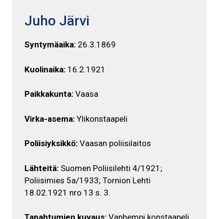
Juho Järvi
Syntymäaika:
26.3.1869
Kuolinaika:
16.2.1921
Paikkakunta:
Vaasa
Virka-asema:
Ylikonstaapeli
Poliisiyksikkö:
Vaasan poliisilaitos
Lähteitä:
Suomen Poliisilehti 4/1921;
Poliisimies 5a/1933; Tornion Lehti
18.02.1921 nro 13 s. 3.
Tapahtumien kuvaus:
Vanhempi konstaapeli