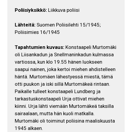
Poliisiyksikkö:
Liikkuva poliisi
Lähteitä:
Suomen Poliisilehti 15/1945;
Poliisimies 16/1945
Tapahtumien kuvaus:
Konstaapeli Murtomäki
oli Liisankadun ja Snellmaninkadun kulmassa
vartiossa, kun klo 19.55 hänen luokseen
saapui nainen, joka kertoi miehen ahdistelleen
häntä. Murtomäen lähestyessä miestä, tämä
otti puukon ja iski sillä Murtomäkeä rintaan.
Paikalle tulleet konstaapeli Lundberg ja
tarkastuskonstaapeli Urja ottivat miehen
kiinni. Urja lähti viemään Murtomäkeä taksilla
sairaalaan, mutta hän kuoli matkalla.
Murtomäki oli toiminut poliisina maaliskuusta
1945 alkaen.