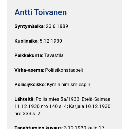
Antti Toivanen
Syntymäaika:
23.6.1889
Kuolinaika:
5.12.1930
Paikkakunta:
Tavastila
Virka-asema:
Poliisikonstaapeli
Poliisiyksikkö:
Kymin nimismiespiiri
Lähteitä:
Poliisimies 5a/1933; Etelä-Saimaa
11.12.1930 nro 140 s. 4; Karjala 10.12.1930
nro 333 s. 2.
Tapahtumien kuvaus:
3.12 1930 kello 17