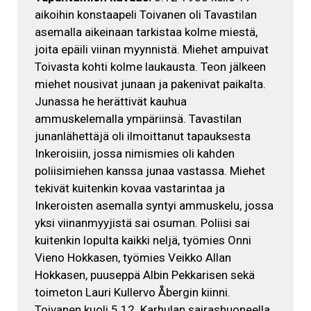
aikoihin konstaapeli Toivanen oli Tavastilan
asemalla aikeinaan tarkistaa kolme miestä,
joita epäili viinan myynnistä. Miehet ampuivat
Toivasta kohti kolme laukausta. Teon jälkeen
miehet nousivat junaan ja pakenivat paikalta.
Junassa he herättivät kauhua
ammuskelemalla ympäriinsä. Tavastilan
junanlähettäjä oli ilmoittanut tapauksesta
Inkeroisiin, jossa nimismies oli kahden
poliisimiehen kanssa junaa vastassa. Miehet
tekivät kuitenkin kovaa vastarintaa ja
Inkeroisten asemalla syntyi ammuskelu, jossa
yksi viinanmyyjistä sai osuman. Poliisi sai
kuitenkin lopulta kaikki neljä, työmies Onni
Vieno Hokkasen, työmies Veikko Allan
Hokkasen, puuseppä Albin Pekkarisen sekä
toimeton Lauri Kullervo Åbergin kiinni.
Toivanen kuoli 5.12. Karhulan sairashuoneella.