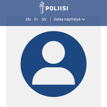
Siirry
ANTTI TOIVANEN
sisältöön
Selaa näyttelyä
EN
FI
SV