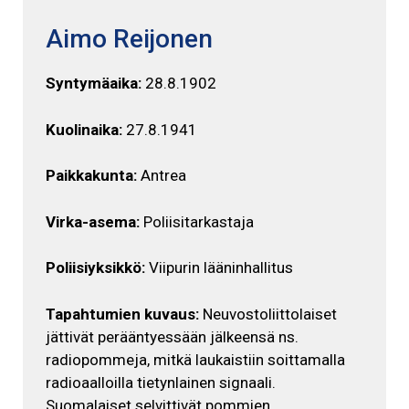
Aimo Reijonen
Syntymäaika:
28.8.1902
Kuolinaika:
27.8.1941
Paikkakunta:
Antrea
Virka-asema:
Poliisitarkastaja
Poliisiyksikkö:
Viipurin lääninhallitus
Tapahtumien kuvaus:
Neuvostoliittolaiset
jättivät perääntyessään jälkeensä ns.
radiopommeja, mitkä laukaistiin soittamalla
radioaalloilla tietynlainen signaali.
Suomalaiset selvittivät pommien