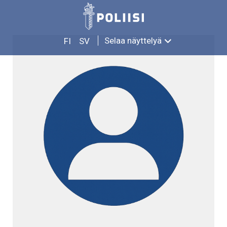
Siirry
AIMO REIJONEN
sisältöön
Selaa näyttelyä
FI
SV