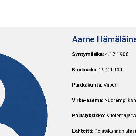
AARNE HÄMÄLÄINEN
Aarne Hämäläin
Syntymäaika:
4.12.1908
Kuolinaika:
19.2.1940
Paikkakunta:
Viipuri
Virka-asema:
Nuorempi kon
Poliisiyksikkö:
Kuolemajärve
Lähteitä:
Poliisikunnan uhr