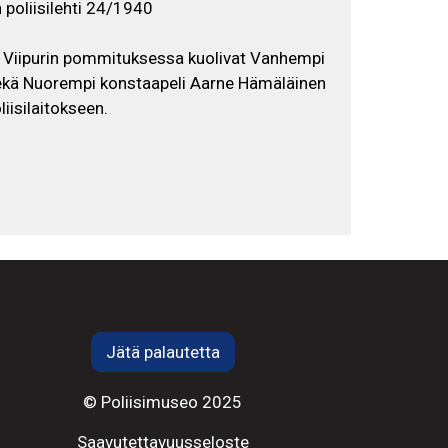
poliisilehti 24/1940
 Viipurin pommituksessa kuolivat Vanhempi
ekä Nuorempi konstaapeli Aarne Hämäläinen
iisilaitokseen.
Jätä palautetta
© Poliisimuseo 2025
Saavutettavuusseloste