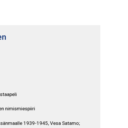
Selaa näyttelyä
FI
SV
en
staapeli
n nimismiespiiri
i isänmaalle 1939-1945, Vesa Satamo;