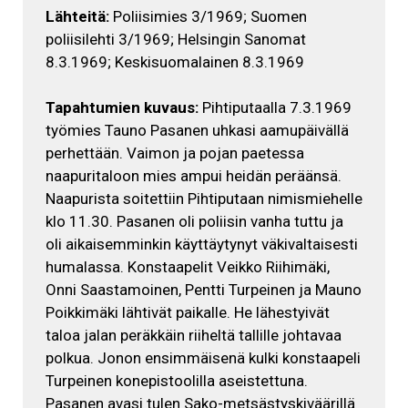
Lähteitä:
Poliisimies 3/1969; Suomen
poliisilehti 3/1969; Helsingin Sanomat
8.3.1969; Keskisuomalainen 8.3.1969
Tapahtumien kuvaus:
Pihtiputaalla 7.3.1969
työmies Tauno Pasanen uhkasi aamupäivällä
perhettään. Vaimon ja pojan paetessa
naapuritaloon mies ampui heidän peräänsä.
Naapurista soitettiin Pihtiputaan nimismiehelle
klo 11.30. Pasanen oli poliisin vanha tuttu ja
oli aikaisemminkin käyttäytynyt väkivaltaisesti
humalassa. Konstaapelit Veikko Riihimäki,
Onni Saastamoinen, Pentti Turpeinen ja Mauno
Poikkimäki lähtivät paikalle. He lähestyivät
taloa jalan peräkkäin riiheltä tallille johtavaa
polkua. Jonon ensimmäisenä kulki konstaapeli
Turpeinen konepistoolilla aseistettuna.
Pasanen avasi tulen Sako-metsästyskiväärillä