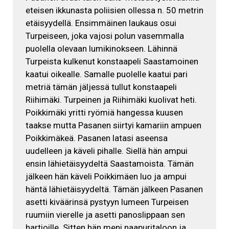
eteisen ikkunasta poliisien ollessa n. 50 metrin
etäisyydellä. Ensimmäinen laukaus osui
Turpeiseen, joka vajosi polun vasemmalla
puolella olevaan lumikinokseen. Lähinnä
Turpeista kulkenut konstaapeli Saastamoinen
kaatui oikealle. Samalle puolelle kaatui pari
metriä tämän jäljessä tullut konstaapeli
Riihimäki. Turpeinen ja Riihimäki kuolivat heti.
Poikkimäki yritti ryömiä hangessa kuusen
taakse mutta Pasanen siirtyi kamariin ampuen
Poikkimäkeä. Pasanen latasi aseensa
uudelleen ja käveli pihalle. Siellä hän ampui
ensin lähietäisyydeltä Saastamoista. Tämän
jälkeen hän käveli Poikkimäen luo ja ampui
häntä lähietäisyydeltä. Tämän jälkeen Pasanen
asetti kiväärinsä pystyyn lumeen Turpeisen
ruumiin vierelle ja asetti panoslippaan sen
hartioille. Sitten hän meni naapuritaloon ja