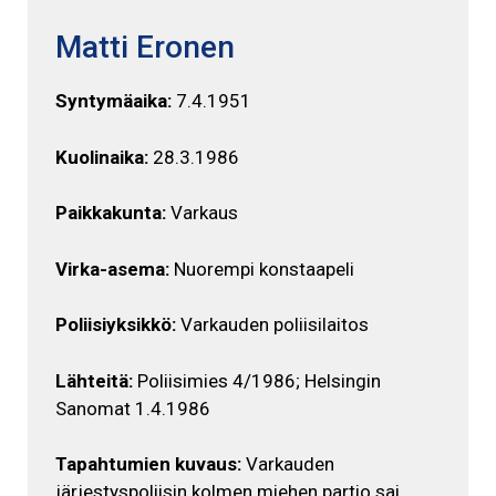
Matti Eronen
Syntymäaika:
7.4.1951
Kuolinaika:
28.3.1986
Paikkakunta:
Varkaus
Virka-asema:
Nuorempi konstaapeli
Poliisiyksikkö:
Varkauden poliisilaitos
Lähteitä:
Poliisimies 4/1986; Helsingin
Sanomat 1.4.1986
Tapahtumien kuvaus:
Varkauden
järjestyspoliisin kolmen miehen partio sai