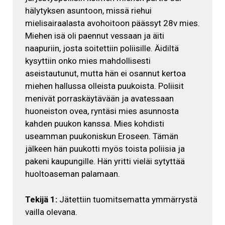
hälytyksen asuntoon, missä riehui
mielisairaalasta avohoitoon päässyt 28v mies.
Miehen isä oli paennut vessaan ja äiti
naapuriin, josta soitettiin poliisille. Äidiltä
kysyttiin onko mies mahdollisesti
aseistautunut, mutta hän ei osannut kertoa
miehen hallussa olleista puukoista. Poliisit
menivät porraskäytävään ja avatessaan
huoneiston ovea, ryntäsi mies asunnosta
kahden puukon kanssa. Mies kohdisti
useamman puukoniskun Eroseen. Tämän
jälkeen hän puukotti myös toista poliisia ja
pakeni kaupungille. Hän yritti vieläi sytyttää
huoltoaseman palamaan.
Tekijä 1:
Jätettiin tuomitsematta ymmärrystä
vailla olevana.