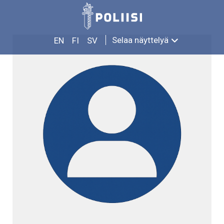
Siirry
MATTI ERONEN
sisältöön
Selaa näyttelyä
EN
FI
SV