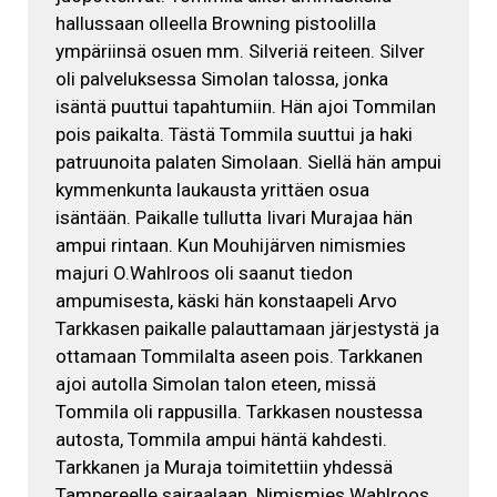
hallussaan olleella Browning pistoolilla
ympäriinsä osuen mm. Silveriä reiteen. Silver
oli palveluksessa Simolan talossa, jonka
isäntä puuttui tapahtumiin. Hän ajoi Tommilan
pois paikalta. Tästä Tommila suuttui ja haki
patruunoita palaten Simolaan. Siellä hän ampui
kymmenkunta laukausta yrittäen osua
isäntään. Paikalle tullutta Iivari Murajaa hän
ampui rintaan. Kun Mouhijärven nimismies
majuri O.Wahlroos oli saanut tiedon
ampumisesta, käski hän konstaapeli Arvo
Tarkkasen paikalle palauttamaan järjestystä ja
ottamaan Tommilalta aseen pois. Tarkkanen
ajoi autolla Simolan talon eteen, missä
Tommila oli rappusilla. Tarkkasen noustessa
autosta, Tommila ampui häntä kahdesti.
Tarkkanen ja Muraja toimitettiin yhdessä
Tampereelle sairaalaan. Nimismies Wahlroos