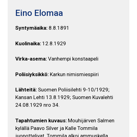
Eino Elomaa
Syntymäaika:
8.8.1891
Kuolinaika:
12.8.1929
Virka-asema:
Vanhempi konstaapeli
Poliisiyksikkö:
Karkun nimismiespiiri
Lähteitä:
Suomen Poliisilehti 9-10/1929;
Kansan Lehti 13.8.1929; Suomen Kuvalehti
24.08.1929 nro 34.
Tapahtumien kuvaus:
Mouhijärven Salmen
kylällä Paavo Silver ja Kalle Tommila
juopottelivat. Tommila alkoi ammuskella