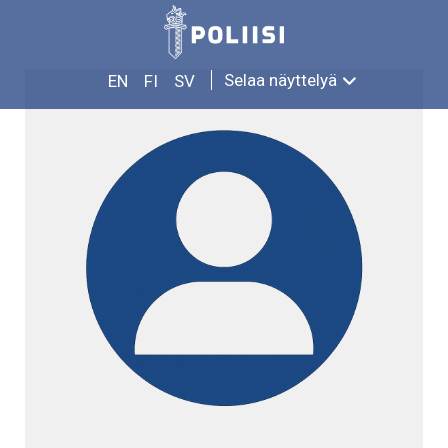
Siirry
EINO ELOMAA
sisältöön
Selaa näyttelyä
EN
FI
SV