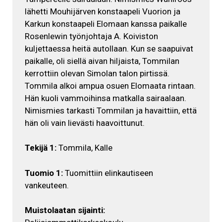
lähetti Mouhijärven konstaapeli Vuorion ja
Karkun konstaapeli Elomaan kanssa paikalle
Rosenlewin työnjohtaja A. Koiviston
kuljettaessa heitä autollaan. Kun se saapuivat
paikalle, oli siellä aivan hiljaista, Tommilan
kerrottiin olevan Simolan talon pirtissä.
Tommila alkoi ampua osuen Elomaata rintaan.
Hän kuoli vammoihinsa matkalla sairaalaan.
Nimismies tarkasti Tommilan ja havaittiin, että
hän oli vain lievästi haavoittunut.
Tekijä 1:
Tommila, Kalle
Tuomio 1:
Tuomittiin elinkautiseen
vankeuteen.
Muistolaatan sijainti: