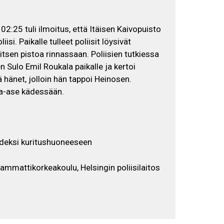
02:25 tuli ilmoitus, että Itäisen Kaivopuisto
isi. Paikalle tulleet poliisit löysivät
itsen pistoa rinnassaan. Poliisien tutkiessa
 Sulo Emil Roukala paikalle ja kertoi
 hänet, jolloin hän tappoi Heinosen.
ha-ase kädessään.
odeksi kuritushuoneeseen
iammattikorkeakoulu, Helsingin poliisilaitos