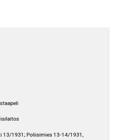
Selaa näyttelyä
EN
FI
SV
staapeli
isilaitos
i 13/1931; Poliisimies 13-14/1931,