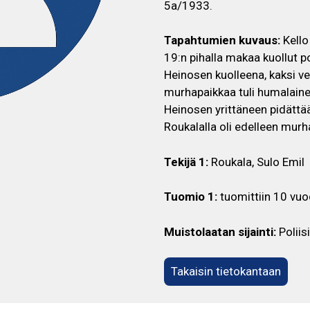
5a/1933.
Tapahtumien kuvaus:
Kello 
19:n pihalla makaa kuollut poli
Heinosen kuolleena, kaksi ve
murhapaikkaa tuli humalainen
Heinosen yrittäneen pidättää
Roukalalla oli edelleen mur
Tekijä 1:
Roukala, Sulo Emil
Tuomio 1:
tuomittiin 10 vu
Muistolaatan sijainti:
Poliis
Takaisin tietokantaan