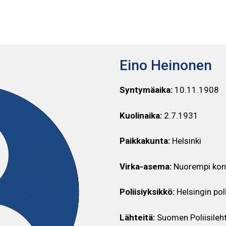
EINO HEINONEN
Eino Heinonen
Syntymäaika:
10.11.1908
Kuolinaika:
2.7.1931
Paikkakunta:
Helsinki
Virka-asema:
Nuorempi kon
Poliisiyksikkö:
Helsingin poli
Lähteitä:
Suomen Poliisileht