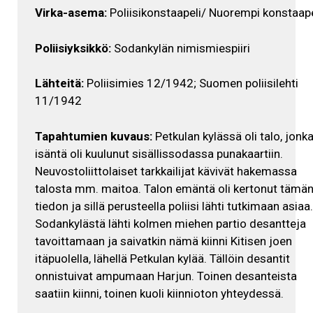
Virka-asema:
Poliisikonstaapeli/ Nuorempi konstaape
Poliisiyksikkö:
Sodankylän nimismiespiiri
Lähteitä:
Poliisimies 12/1942; Suomen poliisilehti
11/1942
Tapahtumien kuvaus:
Petkulan kylässä oli talo, jonk
isäntä oli kuulunut sisällissodassa punakaartiin.
Neuvostoliittolaiset tarkkailijat kävivät hakemassa
talosta mm. maitoa. Talon emäntä oli kertonut tämä
tiedon ja sillä perusteella poliisi lähti tutkimaan asiaa.
Sodankylästä lähti kolmen miehen partio desantteja
tavoittamaan ja saivatkin nämä kiinni Kitisen joen
itäpuolella, lähellä Petkulan kylää. Tällöin desantit
onnistuivat ampumaan Harjun. Toinen desanteista
saatiin kiinni, toinen kuoli kiinnioton yhteydessä.