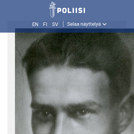
Siirry
EERO HARJU
sisältöön
Selaa näyttelyä
EN
FI
SV