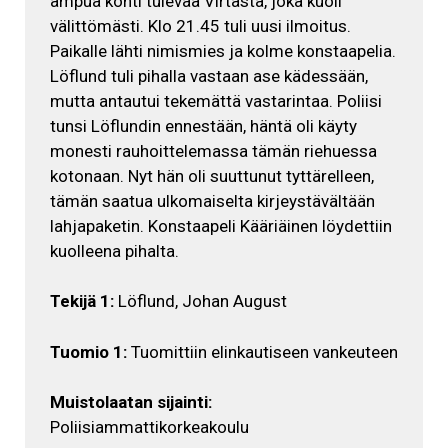
ampua kohti tulevaa Virtasta, joka kuoli
välittömästi. Klo 21.45 tuli uusi ilmoitus.
Paikalle lähti nimismies ja kolme konstaapelia.
Löflund tuli pihalla vastaan ase kädessään,
mutta antautui tekemättä vastarintaa. Poliisi
tunsi Löflundin ennestään, häntä oli käyty
monesti rauhoittelemassa tämän riehuessa
kotonaan. Nyt hän oli suuttunut tyttärelleen,
tämän saatua ulkomaiselta kirjeystävältään
lahjapaketin. Konstaapeli Kääriäinen löydettiin
kuolleena pihalta.
Tekijä 1:
Löflund, Johan August
Tuomio 1:
Tuomittiin elinkautiseen vankeuteen
Muistolaatan sijainti:
Poliisiammattikorkeakoulu