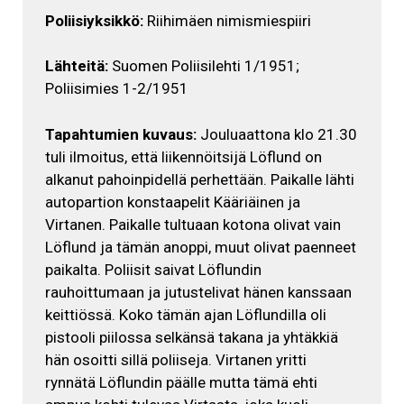
Poliisiyksikkö:
Riihimäen nimismiespiiri
Lähteitä:
Suomen Poliisilehti 1/1951;
Poliisimies 1-2/1951
Tapahtumien kuvaus:
Jouluaattona klo 21.30
tuli ilmoitus, että liikennöitsijä Löflund on
alkanut pahoinpidellä perhettään. Paikalle lähti
autopartion konstaapelit Kääriäinen ja
Virtanen. Paikalle tultuaan kotona olivat vain
Löflund ja tämän anoppi, muut olivat paenneet
paikalta. Poliisit saivat Löflundin
rauhoittumaan ja jutustelivat hänen kanssaan
keittiössä. Koko tämän ajan Löflundilla oli
pistooli piilossa selkänsä takana ja yhtäkkiä
hän osoitti sillä poliiseja. Virtanen yritti
rynnätä Löflundin päälle mutta tämä ehti