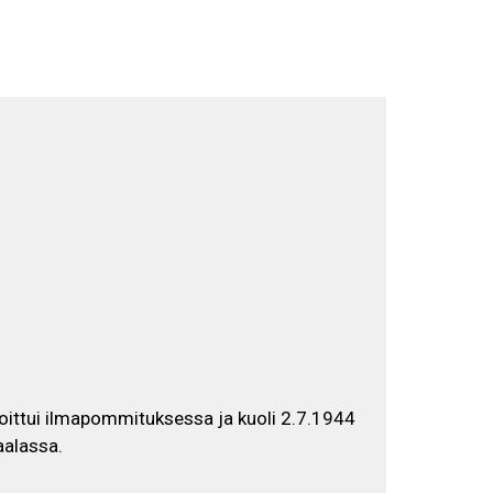
Selaa näyttelyä
FI
SV
ittui ilmapommituksessa ja kuoli 2.7.1944
aalassa.