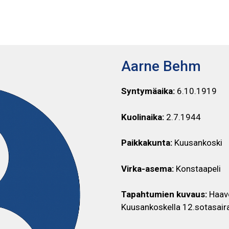
AARNE BEHM
Aarne Behm
Syntymäaika:
6.10.1919
Kuolinaika:
2.7.1944
Paikkakunta:
Kuusankoski
Virka-asema:
Konstaapeli
Tapahtumien kuvaus:
Haavo
Kuusankoskella 12.sotasair