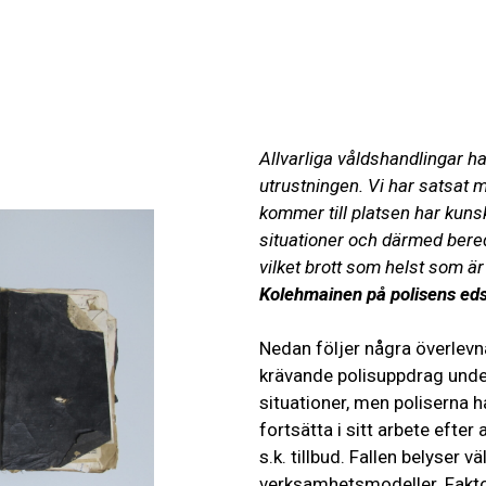
ARLIGA OCH KRÄVANDE SITUATION
Allvarliga våldshandlingar h
utrustningen. Vi har satsat 
kommer till platsen har kuns
situationer och därmed bereds
vilket brott som helst som ä
Kolehmainen på polisens eds
Nedan följer några överlevn
krävande polisuppdrag under o
situationer, men poliserna h
fortsätta i sitt arbete efter 
s.k. tillbud. Fallen belyser v
verksamhetsmodeller. Fakto