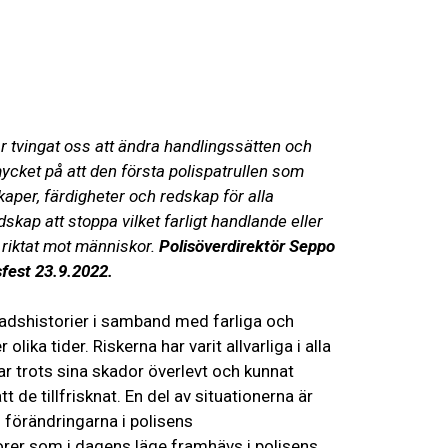
ER
Utställningar
EN
FI
SV
ar tvingat oss att ändra handlingssätten och
mycket på att den första polispatrullen som
kaper, färdigheter och redskap för alla
kap att stoppa vilket farligt handlande eller
r riktat mot människor.
Polisöverdirektör Seppo
fest 23.9.2022.
adshistorier i samband med farliga och
lika tider. Riskerna har varit allvarliga i alla
ar trots sina skador överlevt och kunnat
att de tillfrisknat. En del av situationerna är
äl förändringarna i polisens
rer som i dagens läge framhävs i polisens