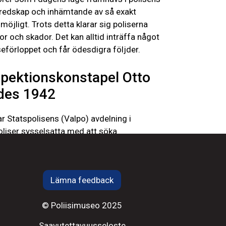
beredskap och inhämtande av så exakt
jligt. Trots detta klarar sig poliserna
r och skador. Det kan alltid inträffa något
förloppet och får ödesdigra följder.
spektionskonstapel Otto
des 1942
r Statspolisens (Valpo) avdelning i
iser sysselsatta med att söka
ikern Pellervo Takatalo var kommunisternas
nterkriget krigade han i Summa, men när
 började han bilda en motståndsgrupp av unga
Lämna feedback
mmerfors med omgivning gjordes
 arméns bilar, järnvägsskenor, tåg och
© Poliisimuseo 2025
 Även Ratina kraftverk och Takofabriken
ps, men han lyckades fly i januari 1942. I
Saavutettavuusseloste