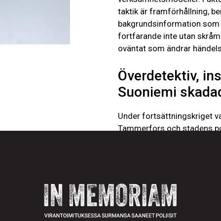
taktik är framförhållning, 
bakgrundsinformation som mö
fortfarande inte utan skråmo
oväntat som ändrar händelse
Överdetektiv, in
Suoniemi skada
Under fortsättningskriget va
Tammerfors och stadens pol
krigsmotståndare. Bilmekan
ungdomsansvariga. Under vi
fortsättningskriget bröt ut
som gjorde sabotage. I Ta
sammanlagt 21 sabotage där
transformatorer sprängdes.
vandaliserades. Takatalo gre