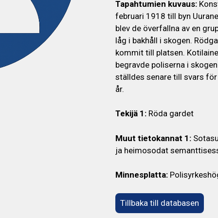
Tapahtumien kuvaus:
Konst
februari 1918 till byn Uurane
blev de överfallna av en gru
låg i bakhåll i skogen. Rödg
kommit till platsen. Kotilai
begravde poliserna i skogen
ställdes senare till svars fö
år.
Tekijä 1:
Röda gardet
Muut tietokannat 1:
Sotasu
ja heimosodat semanttises
Minnesplatta:
Polisyrkeshö
Tillbaka till databasen