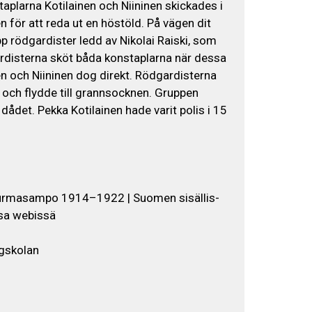
aplarna Kotilainen och Niininen skickades i
n för att reda ut en höstöld. På vägen dit
pp rödgardister ledd av Nikolai Raiski, som
ardisterna sköt båda konstaplarna när dessa
nen och Niininen dog direkt. Rödgardisterna
 och flydde till grannsocknen. Gruppen
r dådet. Pekka Kotilainen hade varit polis i 15
rmasampo 1914–1922 | Suomen sisällis-
sa webissä
gskolan