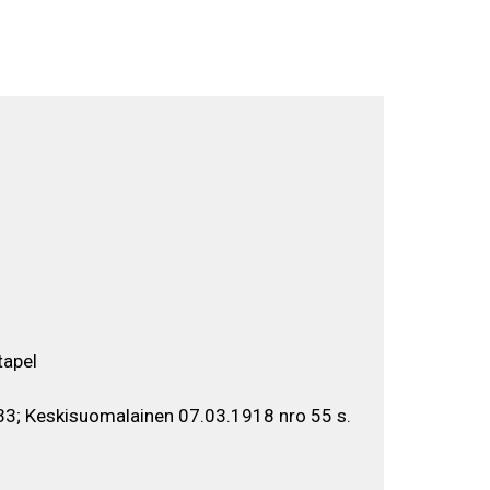
Utställningar
EN
FI
SV
n
tapel
33; Keskisuomalainen 07.03.1918 nro 55 s.