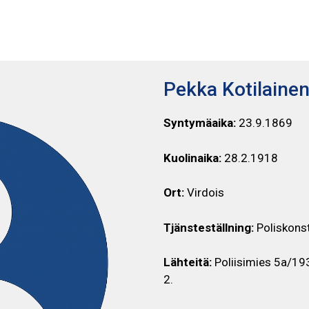
PEKKA KOTILAINEN
Pekka Kotilaine
Syntymäaika:
23.9.1869
Kuolinaika:
28.2.1918
Ort:
Virdois
Tjänsteställning:
Poliskons
Lähteitä:
Poliisimies 5a/19
2.