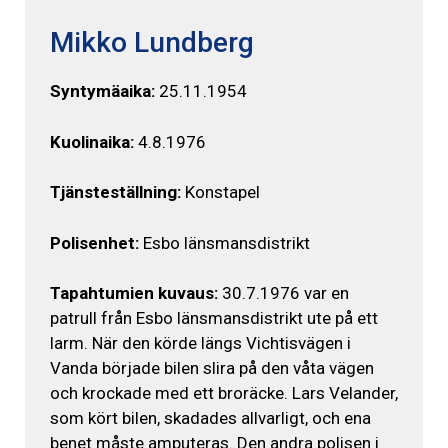
Mikko Lundberg
Syntymäaika:
25.11.1954
Kuolinaika:
4.8.1976
Tjänsteställning:
Konstapel
Polisenhet:
Esbo länsmansdistrikt
Tapahtumien kuvaus:
30.7.1976 var en
patrull från Esbo länsmansdistrikt ute på ett
larm. När den körde längs Vichtisvägen i
Vanda började bilen slira på den våta vägen
och krockade med ett broräcke. Lars Velander,
som kört bilen, skadades allvarligt, och ena
benet måste amputeras. Den andra polisen i