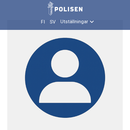
Hoppa
MIKKO LUNDBERG
till
innehåll
Utställningar
FI
SV