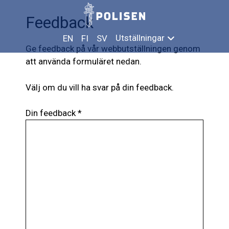
Hoppa
Feedback
till
innehåll
Utställningar
EN
FI
SV
Ge feedback på vår webbutställningen genom
att använda formuläret nedan.
Välj om du vill ha svar på din feedback.
Din feedback *