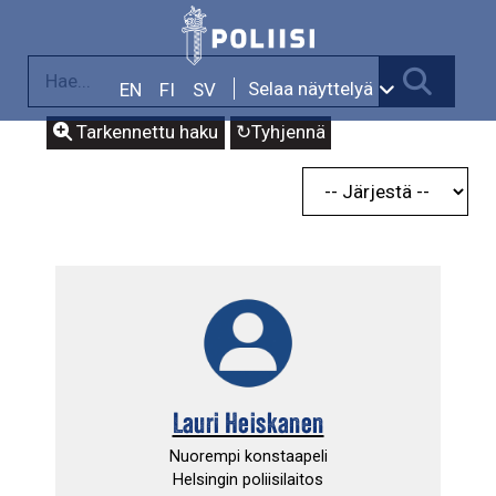
Siirry
sisältöön
Selaa näyttelyä
EN
FI
SV
Tarkennettu haku
↻
Tyhjennä
Lauri Heiskanen
Nuorempi konstaapeli
Helsingin poliisilaitos