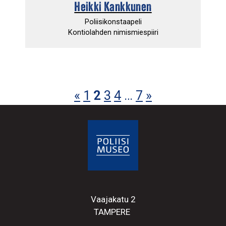
Heikki Kankkunen
Poliisikonstaapeli
Kontiolahden nimismiespiiri
«
1
2
3
4
…
7
»
Vaajakatu 2
TAMPERE