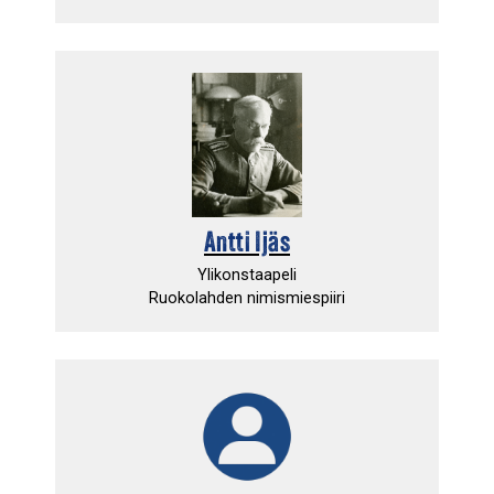
Antti Ijäs
Ylikonstaapeli
Ruokolahden nimismiespiiri